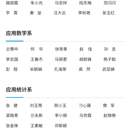
路丽霞
朱小光
马忠祥
陆东梅
范闪闪
宇 霄
秦 垒
汪大云
李秋艳
张玉红
应用数学系
仝策中
何 华
徐常青
赵 佳
孙 丞
李志国
王春杰
马丽君
胡前锋
杨子聪
彭 程
米颖娟
孔海荣
高 然
武亚娣
应用统计系
张 建
刘玉莺
邢小玉
刁心薇
樊 军
梁晓青
兰永新
李小朋
马世霞
赵锦艳
张金珠
王素敏
邓新颖