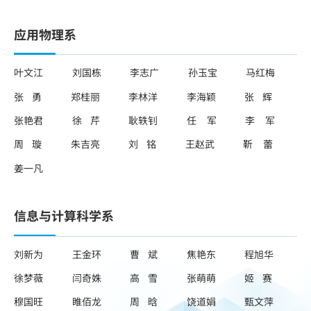
应用物理系
叶文江
刘国栋
李志广
孙玉宝
马红梅
张 勇
郑桂丽
李林洋
李海颖
张 辉
张艳君
徐 芹
耿轶钊
任 军
李 军
周 璇
朱吉亮
刘 铭
王赵武
靳 蕾
姜一凡
信息与计算科学系
刘新为
王金环
曹 斌
焦艳东
程旭华
徐梦薇
闫奇姝
高 雪
张萌萌
姬 赛
穆国旺
睢佰龙
周 晗
饶道娟
甄文萍