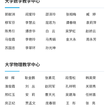
大学数学教学中心
郭献洲
阎爱玲
邵泽玲
张相梅
臧 婷
穆军芬
李慧云
屈若为
谭春晓
袁莉萍
陈秀引
谭彦华
白 云
吴梦虹
赵娇云
马俊霞
李艳玲
马秀娟
金大永
周永芳
苏国忠
李翠环
孙光坤
大学物理教学中心
柳 辉
耿金鹏
张素花
段雪松
韩英荣
淮俊霞
刘 丛
赵同军
孔祥明
关丽秀
邢红玉
安 莉
曹天光
吴建海
任树喜
房正纪
贾孟文
庞春丽
王 彤
张 亮