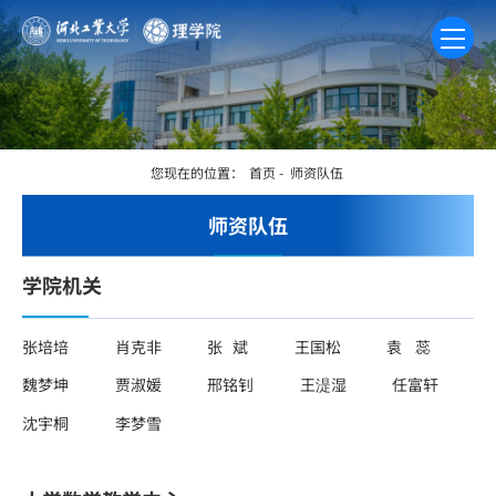
您现在的位置：
首页
-
师资队伍
师资队伍
学院机关
张培培
肖克非
张 斌
王国松
袁 蕊
魏梦坤
贾淑媛
邢铭钊
王湜湿
任富轩
沈宇桐
李梦雪