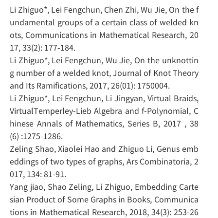
Li Zhiguo*, Lei Fengchun, Chen Zhi, Wu Jie, On the f
undamental groups of a certain class of welded kn
ots, Communications in Mathematical Research, 20
17, 33(2): 177-184.
Li Zhiguo*, Lei Fengchun, Wu Jie, On the unknottin
g number of a welded knot, Journal of Knot Theory
and Its Ramifications, 2017, 26(01): 1750004.
Li Zhiguo*, Lei Fengchun, Li Jingyan, Virtual Braids,
VirtualTemperley-Lieb Algebra and f-Polynomial, C
hinese Annals of Mathematics, Series B, 2017 , 38
(6) :1275-1286.
Zeling Shao, Xiaolei Hao and Zhiguo Li, Genus emb
eddings of two types of graphs, Ars Combinatoria, 2
017, 134: 81-91.
Yang jiao, Shao Zeling, Li Zhiguo, Embedding Carte
sian Product of Some Graphs in Books, Communica
tions in Mathematical Research, 2018, 34(3): 253-26