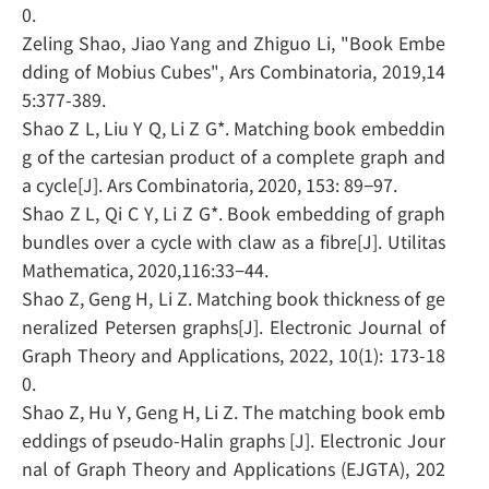
0.
Zeling Shao, Jiao Yang and Zhiguo Li, "Book Embe
dding of Mobius Cubes", Ars Combinatoria, 2019,14
5:377-389.
Shao Z L, Liu Y Q, Li Z G*. Matching book embeddin
g of the cartesian product of a complete graph and
a cycle[J]. Ars Combinatoria, 2020, 153: 89−97.
Shao Z L, Qi C Y, Li Z G*. Book embedding of graph
bundles over a cycle with claw as a fibre[J]. Utilitas
Mathematica, 2020,116:33−44.
Shao Z, Geng H, Li Z. Matching book thickness of ge
neralized Petersen graphs[J]. Electronic Journal of
Graph Theory and Applications, 2022, 10(1): 173-18
0.
Shao Z, Hu Y, Geng H, Li Z. The matching book emb
eddings of pseudo-Halin graphs [J]. Electronic Jour
nal of Graph Theory and Applications (EJGTA), 202