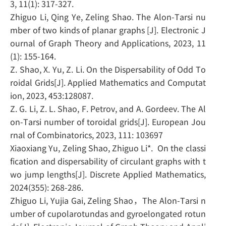
3, 11(1): 317-327.
Zhiguo Li, Qing Ye, Zeling Shao. The Alon-Tarsi nu
mber of two kinds of planar graphs [J]. Electronic J
ournal of Graph Theory and Applications, 2023, 11
(1): 155-164.
Z. Shao, X. Yu, Z. Li. On the Dispersability of Odd To
roidal Grids[J]. Applied Mathematics and Computat
ion, 2023, 453:128087.
Z. G. Li, Z. L. Shao, F. Petrov, and A. Gordeev. The Al
on-Tarsi number of toroidal grids[J]. European Jou
rnal of Combinatorics, 2023, 111: 103697
Xiaoxiang Yu, Zeling Shao, Zhiguo Li*.
On the classi
fication and dispersability of circulant graphs with t
wo jump lengths[J]. Discrete Applied Mathematics,
2024(355): 268-286.
Zhiguo Li, Yujia Gai, Zeling Shao，The Alon-Tarsi n
umber of cupolarotundas and gyroelongated rotun