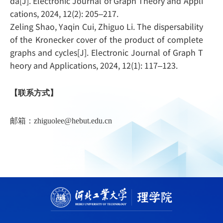
da[J]. Electronic Journal of Graph Theory and Appli
cations, 2024, 12(2): 205–217.
Zeling Shao, Yaqin Cui, Zhiguo Li. The dispersability
of the Kronecker cover of the product of complete
graphs and cycles[J]. Electronic Journal of Graph T
heory and Applications, 2024, 12(1): 117–123.
【联系方式】
邮箱：zhiguolee@hebut.edu.cn