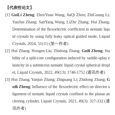
【代表性论文】
[1]
GuiLi Zheng
; ZhenYuan Wang; JiaQi Zhou; ZhiGuang Li;
YanJun Zhang; SanYang Wang; LiZhe Zhang; Hui Zhang;
Determination of the flexoelectric coefficient in nematic liqu
id crystals by using fully leaky optical guided mode, Liquid
Crystals, 2024, 51(11) (第一作者)
[2]
Hui Zhang; Hongen Liu; Zhidong Zhang;
Guili Zheng
; Sta
bility of a split-core configuration induced by saddle-splay e
lasticity in a submicron nematic liquid crystal spherical dropl
et, Liquid Crystals, 2022, 49(13): 1746-1752 (通讯作者)
[3]
Hui Zhang; Yanjun Zhang; Zhiguang Li; Zhidong Zhang;
G
uili Zheng
; Influence of the flexoelectric effect on director a
lignment of nematic liquid crystals confined to the planar an
choring cylinder, Liquid Crystals, 2021, 49(3): 327-332 (通
讯作者)