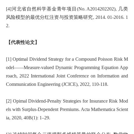
[4]河北省自然科学基金青年项目(No. A2014202202),
几类
风险模型的最优分红注资与投资策略研究, 2014. 01-2016. 1
2.
【代表性论文】
[1] Optimal Dividend Strategy for a Compound Poisson Risk M
odel——Measure-valued Dynamic Programming Equation App
roach, 2022 International Joint Conference on Information and
Communication Engineering (JCICE), 2022, 110-118.
[2] Opimal Dividend-Penalty Strategies for Insurance Risk Mod
els with Surplus-Dependent Premiums. Acta Mathematica Scient
ia, 2020, 40B(1): 1–29.