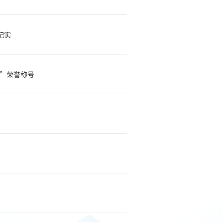
纪实
星”荣誉称号