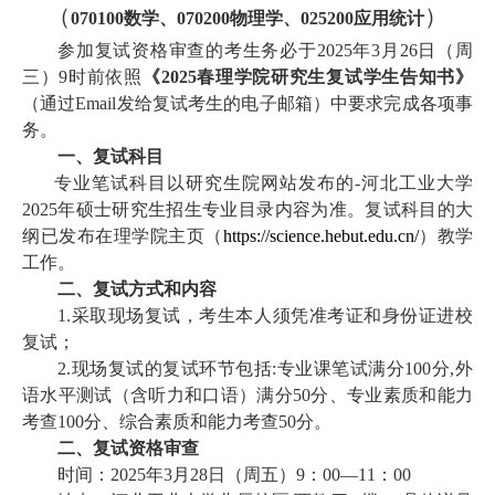
（
）
070100
数学、070200物理学、025200应用统计
参加复试资格审查的考生务必于2025年3月26日（周
三）9时前依照
《2025春理学院研究生复试学生告知书》
（通过Email发给复试考生的电子邮箱）中要求完成各项事
务
。
一、复试科目
专业笔试科目以研究生院网站发布的-河北工业大学
2025年硕士研究生招生专业目录内容为准。复试科目的大
纲已发布在理学院主页（
https://science.hebut.edu.cn/
）教学
工作。
二、复试方式和内容
1.
采取现场复试，考生本人须凭准考证和身份证进校
复试；
2.
现场复试的复试环节包括:专业课笔试满分100分,外
语水平测试（含听力和口语）满分50分、专业素质和能力
考查100分、综合素质和能力考查50分。
二、复试资格审查
时间：2025年3月28日（周五）9：00—11：00