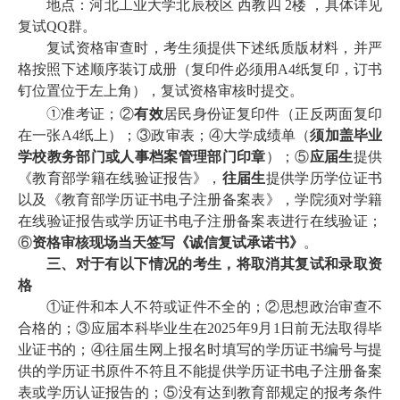
地点：河北工业大学北辰校区 西教四 2楼 ，具体详见
复试QQ群。
复试资格审查时，考生须提供下述纸质版材料，并严
格按照下述顺序装订成册（复印件必须用A4纸复印，订书
钉位置位于左上角），复试资格审核时提交。
①
准考证；②
有效
居民身份证复印件（正反两面复印
在一张A4纸上）；③政审表；④大学成绩单（
须加盖毕业
学校教务部门或人事档案管理部门印章
）；⑤
应届生
提供
《教育部学籍在线验证报告》，
往届生
提供学历学位证书
以及《教育部学历证书电子注册备案表》，学院须对学籍
在线验证报告或学历证书电子注册备案表进行在线验证；
⑥
资格审核现场当天签写《诚信复试承诺书》
。
三、对于有以下情况的考生，将取消其复试和录取资
格
①证件和本人不符或证件不全的；②思想政治审查不
合格的；③应届本科毕业生在2025年9月1日前无法取得毕
业证书的；④往届生网上报名时填写的学历证书编号与提
供的学历证书原件不符且不能提供学历证书电子注册备案
表或学历认证报告的；⑤没有达到教育部规定的报考条件