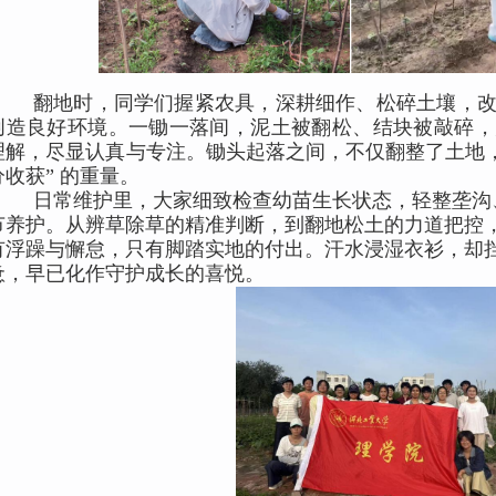
翻地时，同学们握紧农具，深耕细作、松碎土壤，
创造良好环境。一锄一落间，泥土被翻松、结块被敲碎，
理解，尽显认真与专注。锄头起落之间，不仅翻整了土地，
分收获” 的重量。
日常维护里，大家细致检查幼苗生长状态，轻整垄沟
节养护。从辨草除草的精准判断，到翻地松土的力道把控
有浮躁与懈怠，只有脚踏实地的付出。汗水浸湿衣衫，却
惫，早已化作守护成长的喜悦。