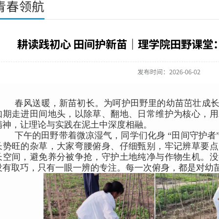
青春领航
耕读践初心 田间护新苗｜理学院田野课堂
发布时间：2026-06-02
春风送暖，新苗初长。为呵护田野里的幼苗茁壮成
如期走进田间地头，以除草、翻地、日常维护为核心，用
精神，让理论与实践在泥土中深度相融。
下午的田野带着微凉湿气，同学们化身 “田间守护者
长势旺的杂草，大家弯腰俯身、仔细甄别，牢记辨草要点
长空间，避免养分被争抢，守护土地纯净与作物生机。没
没有取巧，只有一眼一辨的专注。每一次俯身，都是对幼