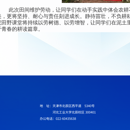
此次田间维护劳动，让同学们在动手实践中体会农耕
美，更将坚持、耐心与责任刻进成长。静待苗壮，不负耕
院田野课堂将持续以劳树德、以劳增智，让同学们在泥土
于青春的耕读篇章。
地 址：天津市北辰区西平道 5340号
河北工业大学北辰校区 300401
办公电话：022-60435638