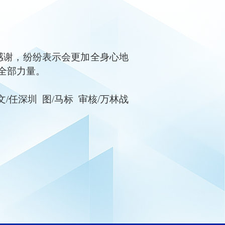
感谢，纷纷表示会更加全身心地
全部力量。
文
/任深圳
图
/马标
审核
/万林战